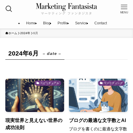
MENU
Home
Blog
Profile
Service
Contact
ホーム
2024年
6月
2024年6月
– date –
スピリチュアル
マーケティング
現実世界と見えない世界の
ブログの最適な文字数とAI
成功法則
ブログを書くのに最適な文字数