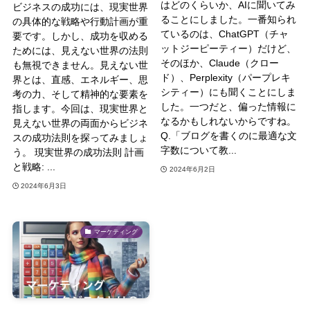
はどのくらいか、AIに聞いてみ
ビジネスの成功には、現実世界
ることにしました。一番知られ
の具体的な戦略や行動計画が重
ているのは、ChatGPT（チャ
要です。しかし、成功を収める
ットジーピーティー）だけど、
ためには、見えない世界の法則
そのほか、Claude（クロー
も無視できません。見えない世
ド）、Perplexity（パープレキ
界とは、直感、エネルギー、思
シティー）にも聞くことにしま
考の力、そして精神的な要素を
した。一つだと、偏った情報に
指します。今回は、現実世界と
なるかもしれないからですね。
見えない世界の両面からビジネ
Q.「ブログを書くのに最適な文
スの成功法則を探ってみましょ
字数について教...
う。 現実世界の成功法則 計画
と戦略: ...
2024年6月2日
2024年6月3日
マーケティング