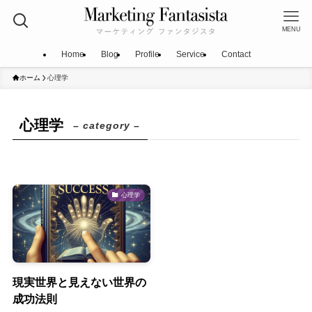
MENU
Home
Blog
Profile
Service
Contact
ホーム
心理学
心理学
– category –
心理学
現実世界と見えない世界の
成功法則